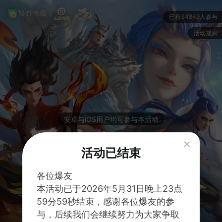
已有
34849
人参与
活动规则
安卓与iOS用户均可参与本活动
活动已结束
各位爆友
本活动已于2026年5月31日晚上23点
59分59秒结束，感谢各位爆友的参
与，后续我们会继续努力为大家争取