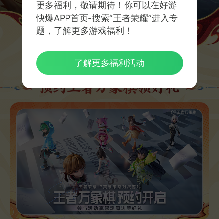
更多福利，敬请期待！你可以在好游
下载游戏
登录
快爆APP首页-搜索“王者荣耀”进入专
爆友你好，请先登录快爆账号
题，了解更多游戏福利！
了解更多福利活动