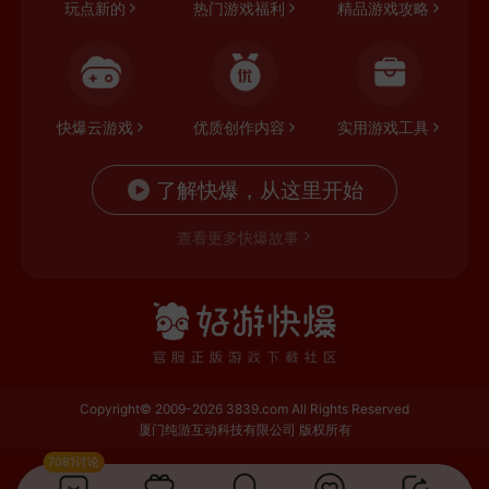
玩点新的
热门游戏福利
精品游戏攻略
APP。
马上参与共建>>
From：好游快爆团队
快爆云游戏
优质创作内容
实用游戏工具
了解快爆，从这里开始
查看更多快爆故事
Copyright© 2009-2026 3839.com All Rights Reserved
厦门纯游互动科技有限公司 版权所有
7081讨论