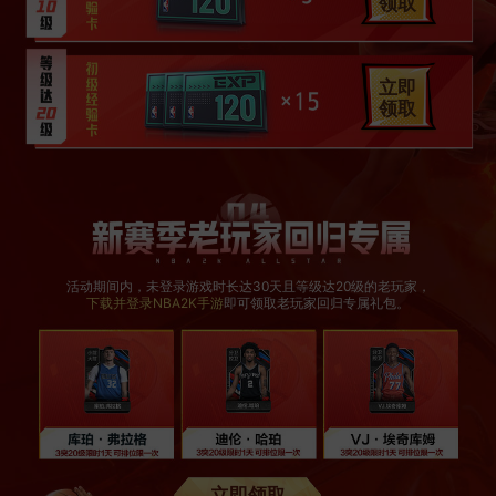
领取
立即
领取
活动期间内，未登录游戏时长达30天且等级达20级的老玩家，
下载并登录NBA2K手游
即可领取老玩家回归专属礼包。
立即领取