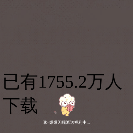
已有1755.2万人
下载
咻~爆爆闪现派送福利中...