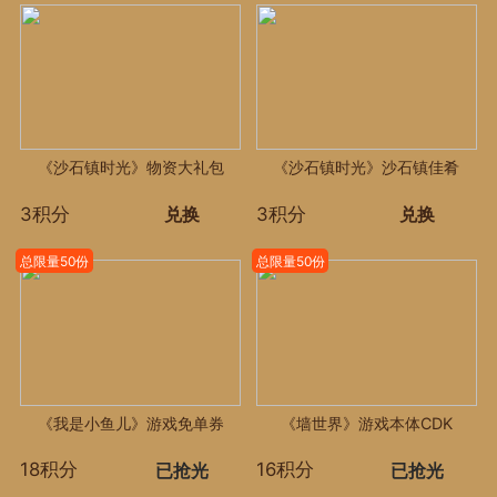
《沙石镇时光》物资大礼包
《沙石镇时光》沙石镇佳肴
3积分
3积分
兑换
兑换
总限量50份
总限量50份
《我是小鱼儿》游戏免单券
《墙世界》游戏本体CDK
18积分
16积分
已抢光
已抢光