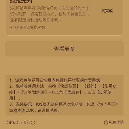
态抢先知
添加“是爆爆吖”为微信好友，关注游戏的一手
去完成
资讯动态、资格获取方式、福利工具抢先知，
还有限定福利活动等你来哟~
+1积分 +2抽奖次数
查看更多
1、游戏免单券可在快爆内免费购买对应的付费游戏；
2、免单券使用方法：前往【快爆首页】-【我的】-【常用功
能】-【订单/优惠券】-右上角【优惠券】，点击【立即使
用】；
3、温馨提示：iOS端无法使用游戏免单券，以及《为了吾王》
游戏本体CDK，请谨慎兑换。
当前积分：
0
分
礼包详情