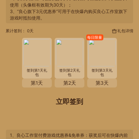
使用（头像框有效期为30天）；
3、“良心旗下3元优惠券”可用于在快爆内购买良心工作室旗下
游戏时抵扣使用。
礼包详情
累计签到：
0
天
每日限量
签到第1天礼
签到第2天礼
签到第3天礼
包
包
包
第1天
第2天
第3天
立即签到
1、良心工作室付费游戏优惠券&免单券：获奖后可在快爆内前