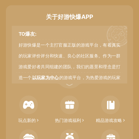
关于好游快爆APP
TO爆友:
好游快爆是一个主打官服正版的游戏平台，有着真实
的玩家评价评分和快速、良心的社区服务。作为一群
游戏爱好者共同组建的团队，我们的愿景和理念是打
造一个
以玩家为中心
的游戏平台，为热爱游戏的玩家
们提供一个值得信赖的社区，满足广大玩家以及同样
作为玩家的自己，需要被看到、听到的心声，并和玩
家一起，携手建立起一个真正属于游戏爱好者自己的
玩点新的
热门游戏福利
精品游戏攻略
APP。
马上参与共建>>
From：好游快爆团队