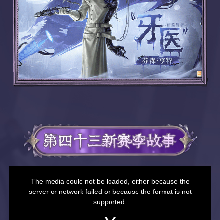
This
is
a
The media could not be loaded, either because the
modal
window.
server or network failed or because the format is not
supported.