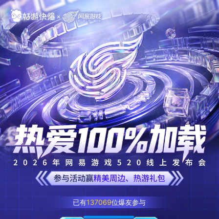
已有
137069
位爆友参与