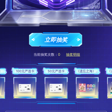
恭喜
刺**靖
获得
《倩女幽魂手游》男魅者扇子
恭喜
快**9
获得
50元严选卡
恭喜
南**ᝰ
获得
《星际猎人》主题贴纸（随机款）
恭喜
瞓**神
获得
100元严选卡
恭喜
『**』
获得
《遗忘之海》钥匙扣
恭喜
꧁**꧂
获得
《遗忘之海》吧唧
立即抽奖
恭喜
清**4
获得
《倩女幽魂手游》咕咕扇子
恭喜
快**2
获得
《率土之滨》故宫观唐联名冰箱贴
恭喜
爆**豆
获得
《倩女幽魂手游》医师口罩盒
当前抽奖次数：
0
抽奖明细
恭喜
快**7
获得
《遗忘之海》钥匙扣
恭喜
l**溪
获得
《倩女幽魂手游》咕咕扇子
恭喜
猫**在
获得
《倩女幽魂手游》男魅者扇子
选卡
50元严选卡
《遗忘之海》吧唧
《遗忘之海》钥匙扣
恭喜
高**♪
获得
《哈利波特：魔法觉醒》文件夹-金色飞贼款
恭喜
小**9
获得
《星际猎人》主题贴纸（随机款）
恭喜
快**6
获得
《遗忘之海》钥匙扣
恭喜
***4
获得
《遗忘之海》吧唧
恭喜
快**5
获得
50元严选卡
恭喜
快**9
获得
50元严选卡
恭喜
快**9
获得
《倩女幽魂手游》咕咕扇子