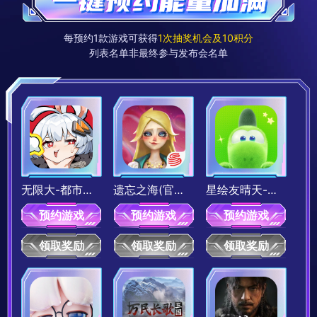
10积分
10积分
每预约1款游戏可获得
1次抽奖机会及10积分
列表名单非最终参与发布会名单
《率土之滨》50虎符
《灵兽大冒险》一箱通宝
10积分兑换
10积分兑换
100积分
30积分
无限大-都市开放世界
遗忘之海(官服)-奇遇海洋开放世界
星绘友晴天-宇宙生活模拟新游
预约游戏
预约游戏
预约游戏
领取奖励
领取奖励
领取奖励
《狼人杀》五星时装30天自选包
《狼人杀》典藏皮肤宝箱
100积分兑换
30积分兑换