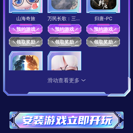
25积分
20积分
山海奇旅
万民长歌：三国-PC
归唐-PC
预约游戏
预约游戏
预约游戏
《狼人杀》头像框7天自选包
《狼人杀》限时点券
领取奖励
领取奖励
领取奖励
25积分兑换
20积分兑换
20积分
10积分
滑动查看更多
剑心雕龙
山海奇旅-PC
预约游戏
预约游戏
《星际猎人》30天限时涂装【狂欢】
《哈利波特：魔法觉醒》20宝石
领取奖励
领取奖励
20积分兑换
10积分兑换
20积分
10积分