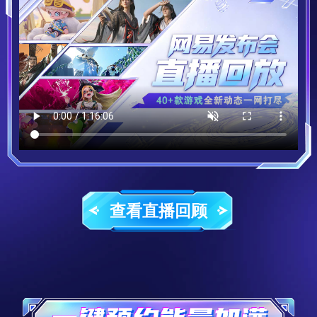
10积分
10积分
《王牌竞速》排位加分卡
《天下贰经典版》佳品·灵兽养成丹
10积分兑换
10积分兑换
10积分
10积分
查看直播回顾
《天下贰怀旧服》凝气神符
《天下3》太初原石
10积分兑换
10积分兑换