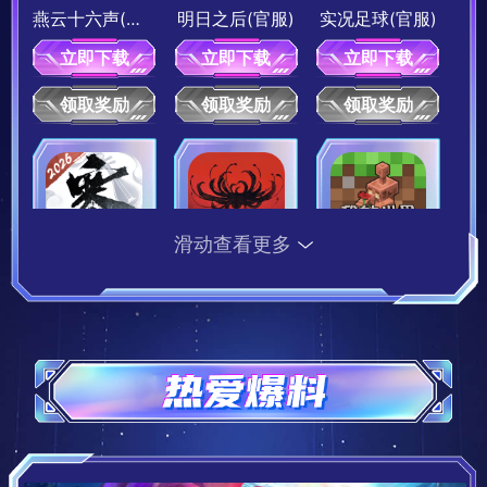
燕云十六声(官服)
明日之后(官服)
实况足球(官服)
立即下载
立即下载
立即下载
领取奖励
领取奖励
领取奖励
《一梦江湖》染流萤
《一梦江湖》千里传音清风
10积分兑换
15积分兑换
15积分
10积分
滑动查看更多
逆水寒(官服)-新世界
永劫无间手游(官服)-二周年
我的世界：移动版(官服)
立即下载
立即下载
立即下载
《歧路旅人：大陆的霸者》旅人的圣导印
《歧路旅人：大陆的霸者》经验值坚果
领取奖励
领取奖励
领取奖励
15积分兑换
10积分兑换