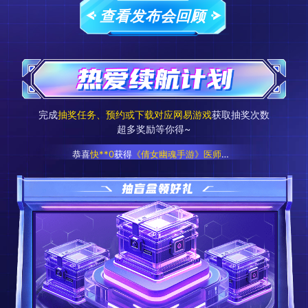
查看发布会回顾
完成
抽奖任务、预约或下载对应网易游戏
获取抽奖次数
超多奖励等你得~
恭喜
快**0
获得
《倩女幽魂手游》医师口罩盒
恭喜
灵**盏
获得
50元严选卡
恭喜
我**呀
获得
雷蛇电竞耳机
恭喜
柒**大
获得
《星际猎人》主题贴纸（随机款）
恭喜
h**i
获得
《倩女幽魂手游》女刀客扇子
恭喜
抹**菲
获得
《哈利波特：魔法觉醒》文件夹-金色飞贼款
恭喜
o**v
获得
《星绘友晴天》吧唧
恭喜
马**奖
获得
《遗忘之海》吧唧
恭喜
霓**殃
获得
50元严选卡
恭喜
快**5
获得
《遗忘之海》钥匙扣
恭喜
江**丶
获得
50元严选卡