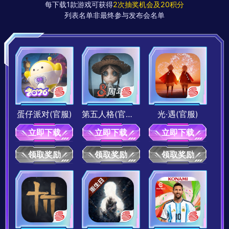
每下载1款游戏可获得
2次抽奖机会及20积分
列表名单非最终参与发布会名单
《哈利波特：魔法觉醒》幸运发条
《漫威终极逆转》50金块
20积分兑换
10积分兑换
20积分
30积分
蛋仔派对(官服)
第五人格(官服)-1v4对抗
光·遇(官服)
立即下载
立即下载
立即下载
领取奖励
领取奖励
领取奖励
《漫威终极逆转》200金块
《漫威终极逆转》500金块
20积分兑换
30积分兑换
10积分
15积分