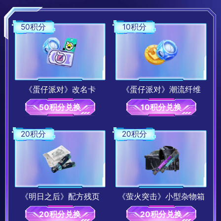
50积分
10积分
《蛋仔派对》改名卡
《蛋仔派对》潮流纤维
50积分兑换
10积分兑换
20积分
20积分
《明日之后》配方残页
《萤火突击》小型杂物箱
20积分兑换
20积分兑换