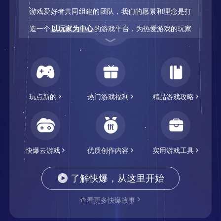
游戏爱好者共同组建的团队，我们的愿景和理念是打
造一个
以玩家为中心
的游戏平台，为热爱游戏的玩家
世界之外
天下：万象
全明星街球派对-正版授权
们提供一个值得信赖的社区，满足广大玩家以及同样
立即下载
立即下载
立即下载
作为玩家的自己，需要被看到、听到的心声，并和玩
家一起，携手建立起一个真正属于游戏爱好者自己的
领取奖励
领取奖励
领取奖励
玩点新的
热门游戏福利
精品游戏攻略
APP。
马上参与共建>>
From：好游快爆团队
快爆云游戏
优质创作内容
实用游戏工具
狼人杀-官方正版
一梦江湖(官服)
暗黑破坏神：不朽-暴雪正版
了解快爆，从这里开始
立即下载
立即下载
立即下载
查看更多快爆故事
领取奖励
领取奖励
领取奖励