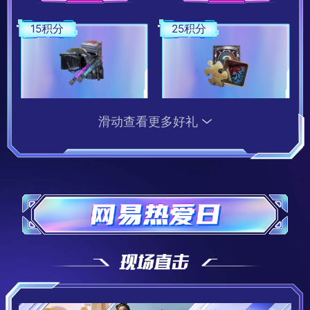
15积分
25积分
《萤火突击》艾莉莎4级头盔
《第五人格》奇珍时装体验卡
滑动查看更多好礼
15积分兑换
25积分兑换
20积分
15积分
《第五人格》88线索
《我的世界》4D潜行使者体验卡
20积分兑换
15积分兑换