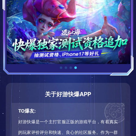
七日世界(官服)
萤火突击(官服)
阴阳师(官服)
立即下载
立即下载
立即下载
领取奖励
领取奖励
领取奖励
哈利波特：魔法觉醒
漫威终极逆转
率土之滨(官服)
关于好游快爆APP
立即下载
立即下载
立即下载
TO爆友:
领取奖励
领取奖励
领取奖励
好游快爆是一个主打官服正版的游戏平台，有着真实
的玩家评价评分和快速、良心的社区服务。作为一群